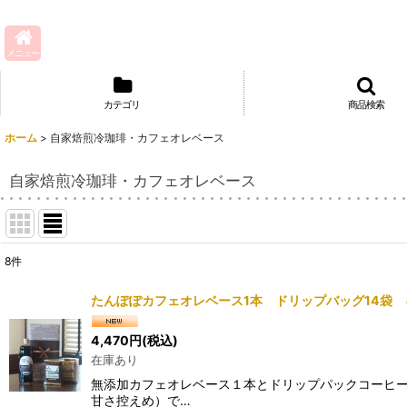
メニュー
カテゴリ
商品検索
ホーム
>
自家焙煎冷珈琲・カフェオレベース
自家焙煎冷珈琲・カフェオレベース
8
件
表示数
:
たんぽぽカフェオレベース1本 ドリップバッグ14袋
並び順
:
4,470
円
(税込)
在庫あり
無添加カフェオレベース１本とドリップパックコーヒー
甘さ控えめ）で…