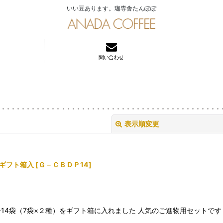
いい豆あります。珈専舎たんぽぽ
問い合わせ
表示順変更
 ギフト箱入
[
Ｇ－ＣＢＤＰ14
]
絞り込む
14袋（7袋×２種）をギフト箱に入れました 人気のご進物用セットで