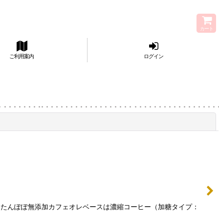
カート
ご利用案内
ログイン
閉じる
す たんぽぽ無添加カフェオレベースは濃縮コーヒー（加糖タイプ：