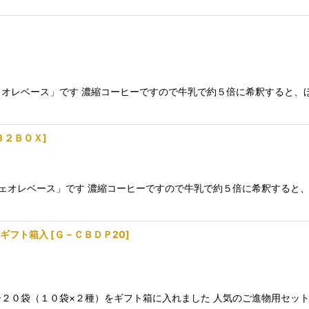
オレベース」です 濃縮コーヒーですので牛乳で約５倍に希釈すると、
Ｂ２ＢＯＸ
]
フェオレベース」です 濃縮コーヒーですので牛乳で約５倍に希釈すると
 ギフト箱入
[
Ｇ－ＣＢＤＰ20
]
２０袋（１０袋×２種）をギフト箱に入れました 人気のご進物用セット