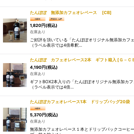
たんぽぽ 無添加カフェオレベース
[
CB
]
1,820
円
(税込)
在庫あり
ご好評を頂いている「たんぽぽオリジナル無添加カフェ
（ラベル表示では4倍希釈…
たんぽぽ カフェオレベース2本 ギフト箱入
[
Ｇ－Ｃ
4,190
円
(税込)
在庫あり
ギフトBOX2本入りの「たんぽぽオリジナル無添加カ
（ラベル表示では4倍…
たんぽぽカフェオレベース1本 ドリップバッグ20袋
5,370
円
(税込)
在庫あり
無添加カフェオレベース１本とドリップパックコーヒー