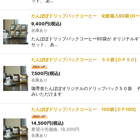
ット、 あ…
たんぽぽドリップパックコーヒー 化粧箱入60袋
[
Gー
9,400
円
(税込)
在庫あり
たんぽぽドリップバックコーヒー60袋が オリジナルギ
セット、 あ…
たんぽぽドリップパックコーヒー ５０袋
[
ＤＰ５０
]
7,500
円
(税込)
在庫あり
珈専舎たんぽぽオリジナルのドリップパック５０袋 作
みいただけます
たんぽぽドリップパックコーヒー 100袋
[
ＤＰ100
]
14,500
円
(税込)
希望小売価格
:
18,000
円
在庫あり