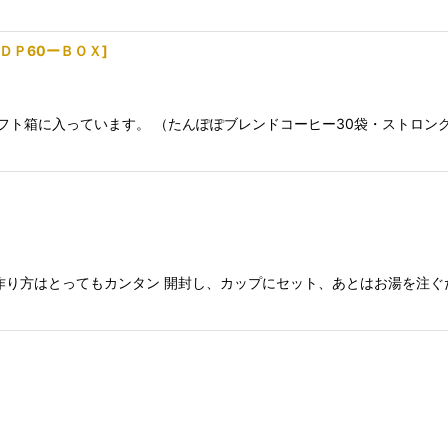
ＤＰ60ーＢＯＸ
]
フト箱に入っています。 （たんぽぽブレンドコーヒー30袋・ストロン
り方はとってもカンタン 開封し、カップにセット、あとはお湯を注ぐ