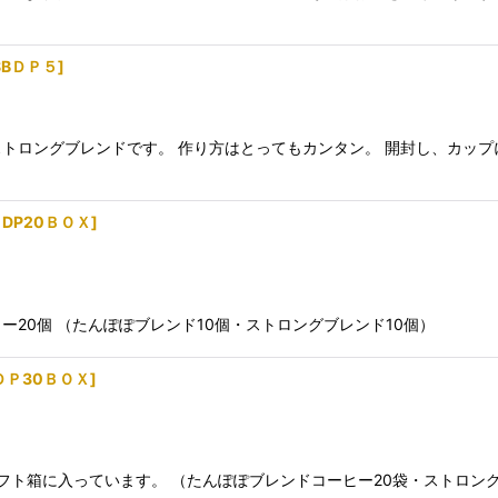
SBＤＰ５
]
トロングブレンドです。 作り方はとってもカンタン。 開封し、カップ
DP20ＢＯＸ
]
20個 （たんぽぽブレンド10個・ストロングブレンド10個）
ＤＰ30ＢＯＸ
]
フト箱に入っています。 （たんぽぽブレンドコーヒー20袋・ストロン