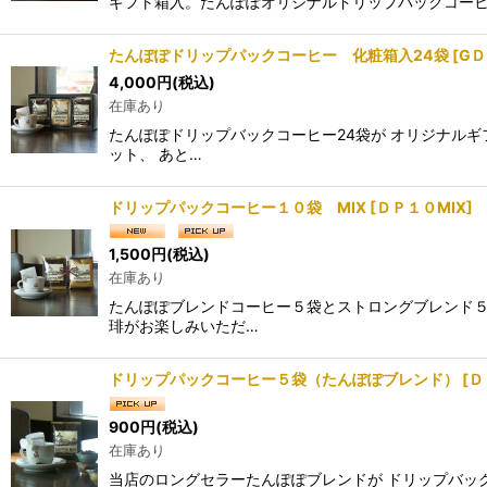
ギフト箱入。たんぽぽオリジナルドリップパックコーヒ
たんぽぽドリップパックコーヒー 化粧箱入24袋
[
GＤ
4,000
円
(税込)
在庫あり
たんぽぽドリップバックコーヒー24袋が オリジナルギ
ット、 あと…
ドリップパックコーヒー１０袋 MIX
[
ＤＰ１０MIX
]
1,500
円
(税込)
在庫あり
たんぽぽブレンドコーヒー５袋とストロングブレンド５
琲がお楽しみいただ…
ドリップパックコーヒー５袋（たんぽぽブレンド）
[
Ｄ
900
円
(税込)
在庫あり
当店のロングセラーたんぽぽブレンドが ドリップバッ