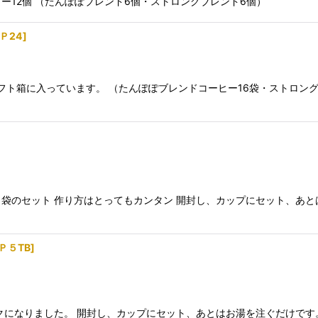
ー12個 （たんぽぽブレンド6個・ストロングブレンド6個）
Ｐ24
]
フト箱に入っています。 （たんぽぽブレンドコーヒー16袋・ストロン
袋のセット 作り方はとってもカンタン 開封し、カップにセット、あと
Ｐ５TB
]
クになりました。 開封し、カップにセット、あとはお湯を注ぐだけです