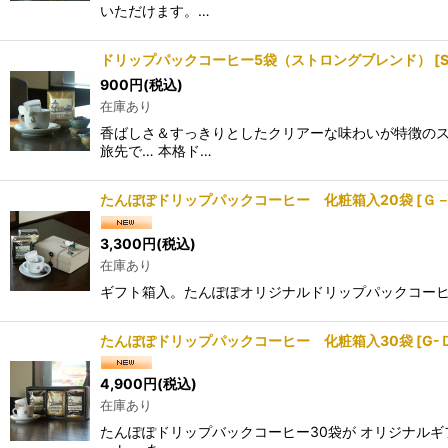
いただけます。…
ドリップパックコーヒー5袋（ストロングブレンド）
[
900
円
(税込)
在庫あり
香ばしさ＆すっきりとしたクリアーな味わいが特徴のス
旅先で… 本格ド…
たんぽぽドリップパックコーヒー 化粧箱入20袋
[
Ｇ－
3,300
円
(税込)
在庫あり
ギフト箱入。たんぽぽオリジナルドリップパックコーヒー
たんぽぽドリップパックコーヒー 化粧箱入30袋
[
G-
4,900
円
(税込)
在庫あり
たんぽぽドリップバックコーヒー30袋が オリジナルギ