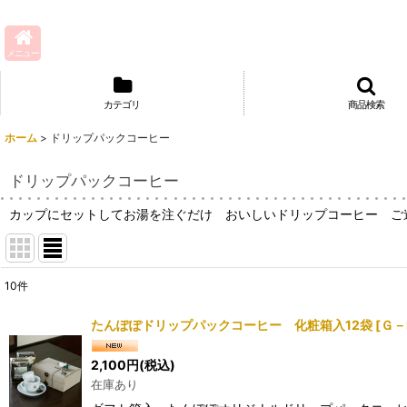
メニュー
カテゴリ
商品検索
ホーム
>
ドリップパックコーヒー
ドリップパックコーヒー
カップにセットしてお湯を注ぐだけ おいしいドリップコーヒー ご
10
件
表示数
:
たんぽぽドリップパックコーヒー 化粧箱入12袋
[
Ｇ－
並び順
:
2,100
円
(税込)
在庫あり