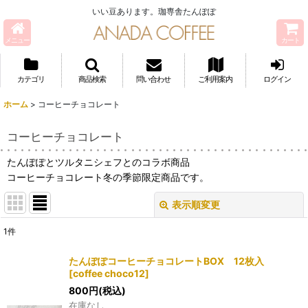
いい豆あります。珈専舎たんぽぽ
メニュー
カート
カテゴリ
商品検索
問い合わせ
ご利用案内
ログイン
ホーム
>
コーヒーチョコレート
コーヒーチョコレート
たんぽぽとツルタニシェフとのコラボ商品
コーヒーチョコレート冬の季節限定商品です。
表示順変更
閉じる
1
件
表示数
:
たんぽぽコーヒーチョコレートBOX 12枚入
[
coffee choco12
]
並び順
:
800
円
(税込)
在庫なし