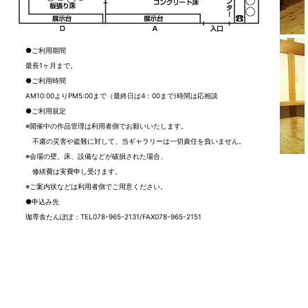
●ご利用期間
最長1ヶ月まで。
●ご利用時間
AM10:00よりPM5:00まで（最終日は4：00まで)時間は応相談
●ご利用規定
※開催中の作品管理は利用者側でお願いいたします。
不慮の災害や盗難に対して、当ギャラリーは一切責任を負いません。
※会場の壁、床、設備などが破損された場合、
修繕費は実費申し受けます。
※ご案内状などは利用者側でご用意ください。
●申込み先
珈専舎たんぽぽ：TEL078-965-2131/FAX078-965-2151