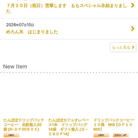
７月２０日（祝日）営業します ももスペシャル氷始まりまし
た
2026
07
10
年
月
日
めろん氷 はじまりました
もっと見る
New Item
たんぽぽドリップパック
たんぽぽカフェオレベー
ドリップパックコーヒー
コーヒー 化粧箱入30
ス1本 ドリップバッグ
１０袋 MIX
[
ＤＰ１０
袋
[
G-ＤＰ30ＢＯＸ
]
14袋 ギフト箱入
[
Ｇ－
MIX
]
ＣＢＤＰ14
]