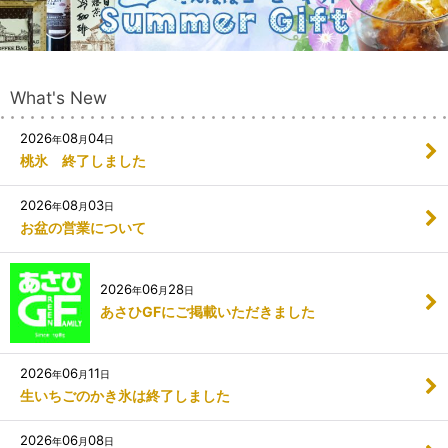
What's New
2026
08
04
年
月
日
桃氷 終了しました
2026
08
03
年
月
日
お盆の営業について
2026
06
28
年
月
日
あさひGFにご掲載いただきました
2026
06
11
年
月
日
生いちごのかき氷は終了しました
2026
06
08
年
月
日