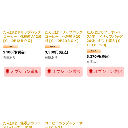
たんぽぽドリップパック
たんぽぽドリップパック
たんぽぽカフェオレベー
コーヒー 化粧箱入12袋
コーヒー 化粧箱入20
ス1本 ドリップバッグ
[
Ｇ－DP12ＢＯＸ
]
袋
[
Ｇ－DP20ＢＯＸ
]
20袋 ギフト箱入
[
Ｇ－
ＣＢＤＰ20
]
2,100
円
(税込)
3,300
円
(税込)
5,370
円
(税込)
在庫あり
在庫あり
在庫あり
オプション選択
オプション選択
オプション選択
たんぽぽ 無添加カフェ
コーヒーカップ＆ソーサ
オレベース
[
CB
]
ー
[
Ｃ＆Ｓ
]