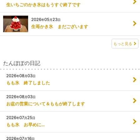
生いちごのかき氷はもうすぐ終了です
2026
05
23
年
月
日
生苺かき氷 まだございます
もっと見る
たんぽぽの日記
2026
08
03
年
月
日
もも氷 終了しました
2026
08
03
年
月
日
お盆の営業について＆ももが終了します
2026
07
25
年
月
日
もも氷 お早めに…
2026
07
16
年
月
日