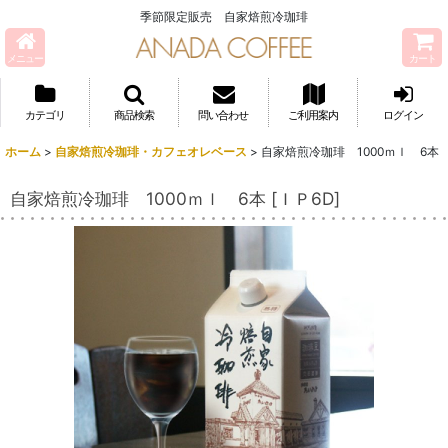
季節限定販売 自家焙煎冷珈琲
メニュー
カート
カテゴリ
商品検索
問い合わせ
ご利用案内
ログイン
ホーム
>
自家焙煎冷珈琲・カフェオレベース
>
自家焙煎冷珈琲 1000ｍｌ 6本
自家焙煎冷珈琲 1000ｍｌ 6本
[
ＩＰ6D
]