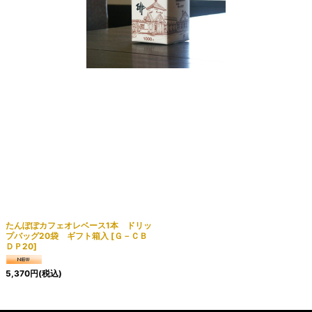
たんぽぽカフェオレベース1本 ドリッ
プバッグ20袋 ギフト箱入
[
Ｇ－ＣＢ
ＤＰ20
]
5,370
円
(税込)