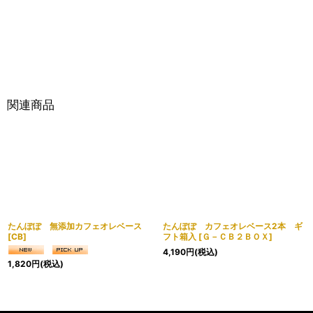
関連商品
たんぽぽ 無添加カフェオレベース
たんぽぽ カフェオレベース2本 ギ
[
CB
]
フト箱入
[
Ｇ－ＣＢ２ＢＯＸ
]
4,190
円
(税込)
1,820
円
(税込)