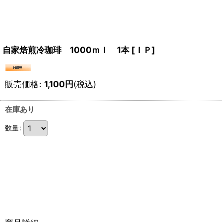
自家焙煎冷珈琲 1000ｍｌ 1本
[
ＩＰ
]
販売価格
:
1,100
円
(税込)
在庫あり
数量
: