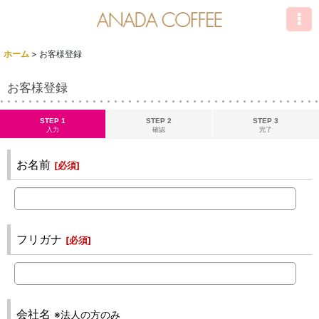
ホーム
>
お客様登録
お客様登録
STEP 1
STEP 2
STEP 3
入力
確認
完了
お名前
[
必須
]
フリガナ
[
必須
]
会社名
※法人の方のみ