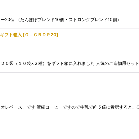
20個 （たんぽぽブレンド10個・ストロングブレンド10個）
 ギフト箱入
[
Ｇ－ＣＢＤＰ20
]
２０袋（１０袋×２種）をギフト箱に入れました 人気のご進物用セット
オレベース」です 濃縮コーヒーですので牛乳で約５倍に希釈すると、