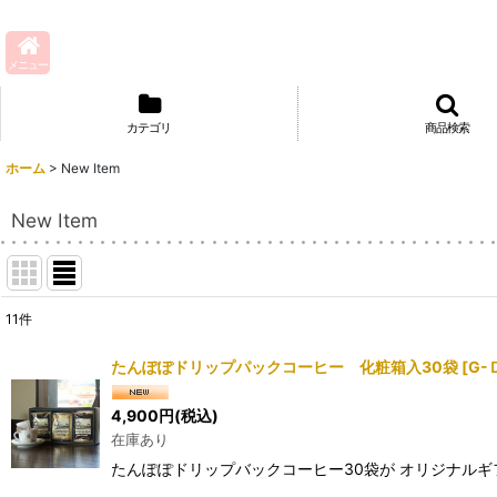
メニュー
カテゴリ
商品検索
ホーム
>
New Item
New Item
11
件
表示数
:
たんぽぽドリップパックコーヒー 化粧箱入30袋
[
G-
並び順
:
4,900
円
(税込)
在庫あり
たんぽぽドリップバックコーヒー30袋が オリジナルギ