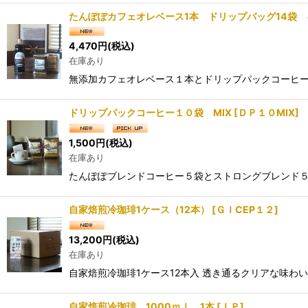
たんぽぽカフェオレベース1本 ドリップバッグ14袋
4,470
円
(税込)
在庫あり
無添加カフェオレベース１本とドリップパックコーヒー1
ドリップパックコーヒー１０袋 MIX
[
ＤＰ１０MIX
]
1,500
円
(税込)
在庫あり
たんぽぽブレンドコーヒー５袋とストロングブレンド５
自家焙煎冷珈琲1ケース（12本）
[
ＧＩCEP１２
]
13,200
円
(税込)
在庫あり
自家焙煎冷珈琲1ケース12本入 透き通るクリアな味わ
自家焙煎冷珈琲 1000ｍｌ 1本
[
ＩＰ
]