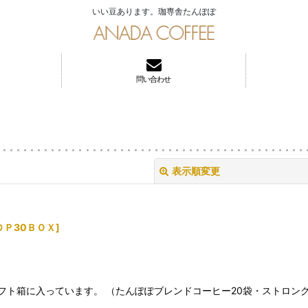
いい豆あります。珈専舎たんぽぽ
問い合わせ
表示順変更
ＤＰ30ＢＯＸ
]
絞り込む
フト箱に入っています。 （たんぽぽブレンドコーヒー20袋・ストロング