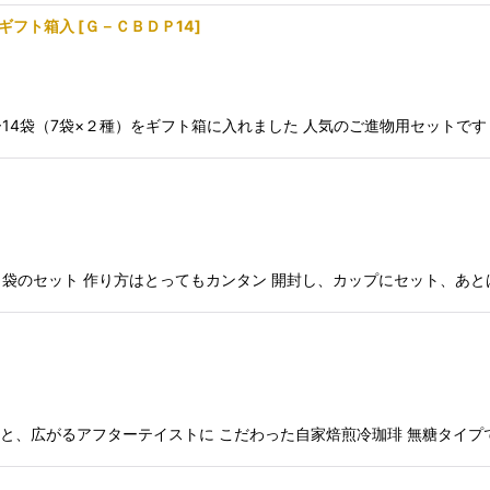
 ギフト箱入
[
Ｇ－ＣＢＤＰ14
]
4袋（7袋×２種）をギフト箱に入れました 人気のご進物用セットです
袋のセット 作り方はとってもカンタン 開封し、カップにセット、あと
いと、広がるアフターテイストに こだわった自家焙煎冷珈琲 無糖タイ