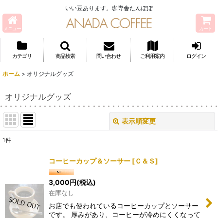
いい豆あります。珈専舎たんぽぽ
メニュー
カート
カテゴリ
商品検索
問い合わせ
ご利用案内
ログイン
ホーム
>
オリジナルグッズ
オリジナルグッズ
表示順変更
閉じる
1
件
表示数
:
コーヒーカップ＆ソーサー
[
Ｃ＆Ｓ
]
並び順
:
3,000
円
(税込)
在庫なし
絞り込む
お店でも使われているコーヒーカップとソーサー
です。 厚みがあり、コーヒーが冷めにくくなって