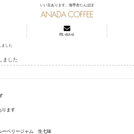
いい豆あります。珈専舎たんぽぽ
問い合わせ
しました
しました
す
あります
ルーベリージャム 生七味