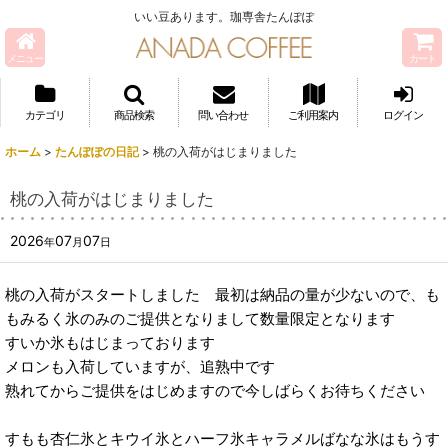
いい豆あります。珈専舎たんぽぽ
メニュー
カート
カテゴリ
商品検索
問い合わせ
ご利用案内
ログイン
ホーム
>
たんぽぽの日記
>
桃の入荷がはじまりました
桃の入荷がはじまりました
2026
07
07
年
月
日
桃の入荷がスタートしました 最初は納品の量が少ないので、も
もみるく氷のみのご提供となりまして数量限定となります
すいか氷もはじまっております
メロンも入荷していますが、追熟中です
熟れてからご提供をはじめますので今しばらくお待ちください
すもも杏仁氷とキウイ氷とハーフ氷キャラメルばなな氷はもうす