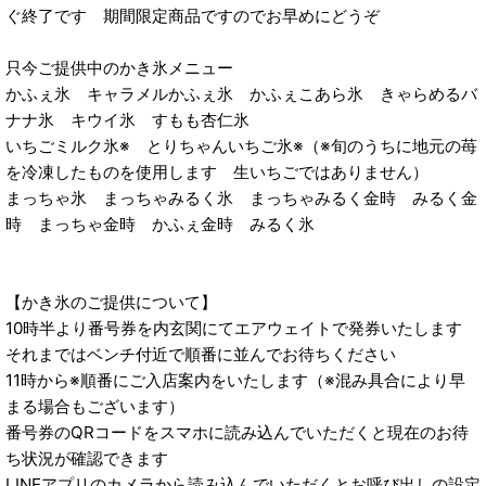
ぐ終了です 期間限定商品ですのでお早めにどうぞ
只今ご提供中のかき氷メニュー
かふぇ氷 キャラメルかふぇ氷 かふぇこあら氷 きゃらめるバ
ナナ氷 キウイ氷 すもも杏仁氷
いちごミルク氷※ とりちゃんいちご氷※（※旬のうちに地元の苺
を冷凍したものを使用します 生いちごではありません）
まっちゃ氷 まっちゃみるく氷 まっちゃみるく金時 みるく金
時 まっちゃ金時 かふぇ金時 みるく氷
【かき氷のご提供について】
10時半より番号券を内玄関にてエアウェイトで発券いたします
それまではベンチ付近で順番に並んでお待ちください
11時から※順番にご入店案内をいたします（※混み具合により早
まる場合もございます）
番号券のQRコードをスマホに読み込んでいただくと現在のお待
ち状況が確認できます
LINEアプリのカメラから読み込んでいただくとお呼び出しの設定