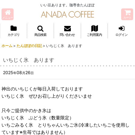
いい豆あります。珈専舎たんぽぽ
メニュー
カート
カテゴリ
商品検索
問い合わせ
ご利用案内
ログイン
ホーム
>
たんぽぽの日記
>
いちじく氷 あります
いちじく氷 あります
2025
08
26
年
月
日
神出のいちじくが毎日入荷しております
いちじく氷 ぜひお召し上がりくださいませ
只今ご提供中のかき氷は
いちじく氷 ぶどう氷（数量限定）
いちごみるく氷 とりちゃんいちご氷(冷凍したいちごを使用し
ています※生苺ではありません）